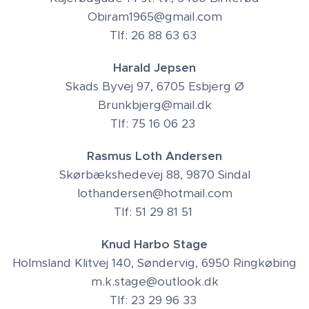
Obiram1965@gmail.com
Tlf: 26 88 63 63
Harald Jepsen
Skads Byvej 97, 6705 Esbjerg Ø
Brunkbjerg@mail.dk
Tlf: 75 16 06 23
Rasmus Loth Andersen
Skørbækshedevej 88, 9870 Sindal
lothandersen@hotmail.com
Tlf: 51 29 81 51
Knud Harbo Stage
Holmsland Klitvej 140, Søndervig, 6950 Ringkøbing
m.k.stage@outlook.dk
Tlf: 23 29 96 33