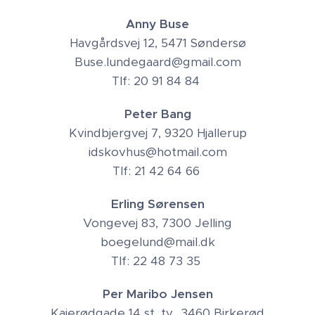
Anny Buse
Havgårdsvej 12, 5471 Søndersø
Buse.lundegaard@gmail.com
Tlf: 20 91 84 84
Peter Bang
Kvindbjergvej 7, 9320 Hjallerup
idskovhus@hotmail.com
Tlf: 21 42 64 66
Erling Sørensen
Vongevej 83, 7300 Jelling
boegelund@mail.dk
Tlf: 22 48 73 35
Per Maribo Jensen
Kajerødgade 14 st. tv., 3460 Birkerød